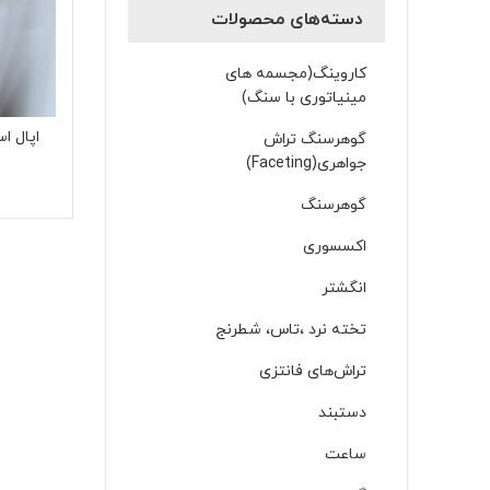
دسته‌های محصولات
کاروینگ(مجسمه های
مینیاتوری با سنگ)
گوهرسنگ تراش
جواهری(Faceting)
گوهرسنگ
اکسسوری
انگشتر
تخته نرد ،تاس، شطرنج
تراش‌های فانتزی
دستبند
ساعت