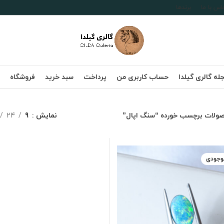
اس با ما
برندها
له گالری گیلدا
حساب کاربری من
پرداخت
سبد خرید
فروشگاه
ولات برچسب خورده “سنگ اپال”
نمایش
9
24
موجودی