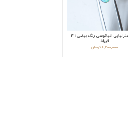
اپال استرالیایی اقیانوسی رنگ بیضی 3.1
قیراط
4,200,000
تومان