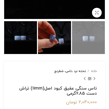
بزرگنمایی تصویر
خانه
تخته نرد ،تاس، شطرنج
تاس سنگی عقیق کبود اصل(11mm) تراش
دست 6.85گرمی
2,040,000
تومان