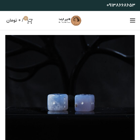
09138668653
0
/
0
تومان