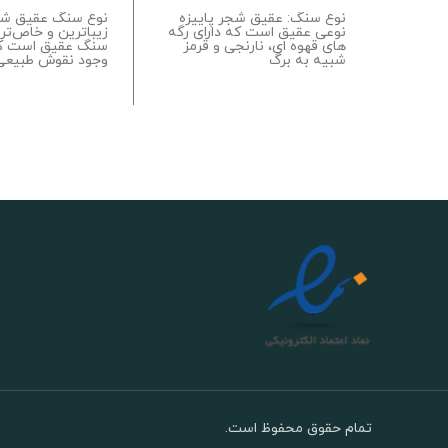
نوع سنگ: عقیق شجر پاییزه
نوع سنگ عقیق شج
نوعی عقیق است که دارای رگه
زیباترین و خاص‌تری
های قهوه ای، نارنجی و قرمز
سنگ عقیق است که
شبیه به برگ
وجود نقوش طبیعی
تمام حقوق محفوظ است.