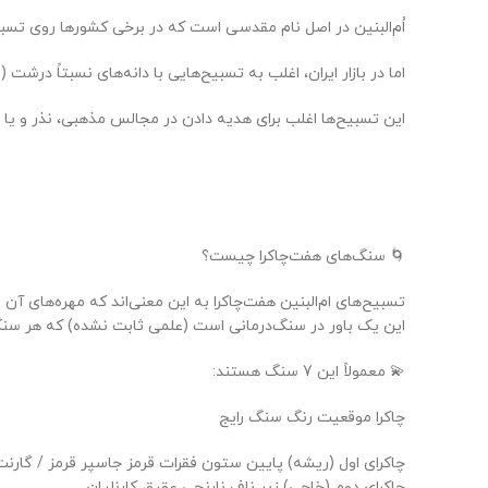
اُم‌البنین در اصل نام مقدسی است که در برخی کشورها روی تسبی
اما در بازار ایران، اغلب به تسبیح‌هایی با دانه‌های نسبتاً درشت (معمولاً 33 یا 100 دانه) که گره‌کشی و منگوله‌کاری خاص دارند، «تسبیح اُم‌ال
این تسبیح‌ها اغلب برای هدیه دادن در مجالس مذهبی، نذر و یا 
🌀 سنگ‌های هفت‌چاکرا چیست؟
تسبیح‌های ام‌البنین هفت‌چاکرا به این معنی‌اند که مهره‌های آ
این یک باور در سنگ‌درمانی است (علمی ثابت نشده) که هر سنگ م
💫 معمولاً این 7 سنگ هستند:
چاکرا موقعیت رنگ سنگ رایج
چاکرای اول (ریشه) پایین ستون فقرات قرمز جاسپر قرمز / گارنت
چاکرای دوم (خاجی) زیر ناف نارنجی عقیق کارنلیان