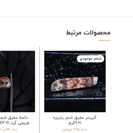
محصولات مرتبط
اتمام موجودی
گیرسر عقیق شجر پاییزه
دکمه عقیق شجر
9.61گرم
طبیعی گرد 4.71گرم (4عددی)
298,800
تومان
1,092,000
ت