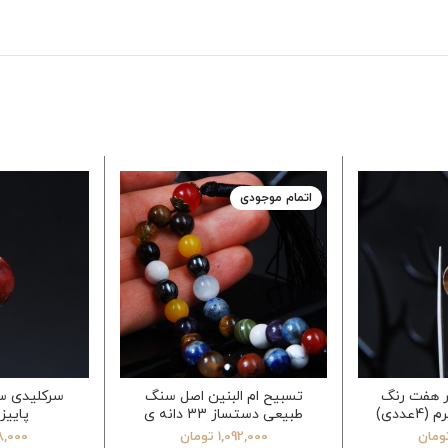
اتمام موجودی
 هفت رنگ
تسبیح ام البنین اصل سنگ
سرکلیدی س
طبیعی دستساز 33 دانه ی
پاییزه 9.24
سایز 8
ومان
1,092,000
تومان
8,000