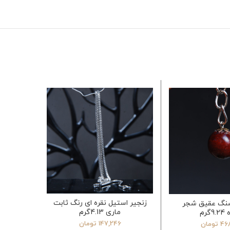
اتمام مو
زنجیر استیل نقره ای رنگ ثابت
نگ عقیق شجر
گیرسر 
ماری 4.13گرم
گرم
147,246
تومان
46
تومان