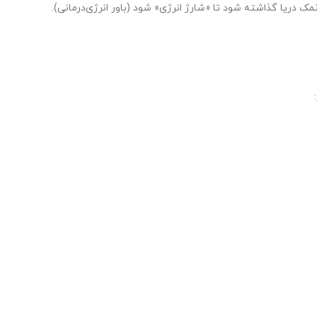
 نمک دریا گذاشته شود تا «شارژ انرژی» شود (باور انرژی‌درمانی).