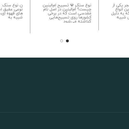
ر یکی از
نوع سنگ 💎 تسبیح اُم‌البنین
ن نوع سنگ: ع
ن انواع
چیست؟ اُم‌البنین در اصل نام
نوعی عقیق اس
 به دلیل
مقدسی است که در برخی
های قهوه ای، 
 شبیه
کشورها روی تسبیح‌هایی
شبیه به
گذاشته می‌شود