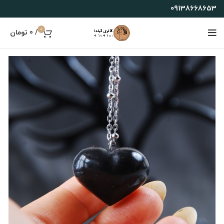
09138668653
0
/
0
تومان