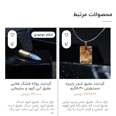
محصولات مرتبط
اتمام موجودی
گردنبند عقیق شجر پاییزه
گردنبند پوکه فشنگ طلایی
مستطیلی 5.40گرم
عقیق آبی کبود و سلیمانی
359,766
تومان
612,000
تومان
نوع سنگ: عقیق شجر پاییزه نوعی
نوع سنگ: عقیق کبود اسنگ
عقیق است که دارای رگه های قهوه
عقیق کبود نوعی سنگ عقیق است
ای، نارنجی و قرمز شبیه به برگ
که به رنگ آبی می باشد. این رنگ
به