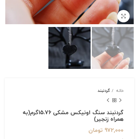
بزرگنمایی تصویر
خانه
گردنبند
گردنبند سنگ اونیکس مشکی 15.76گرم(به
همراه زنجیر)
972,000
تومان