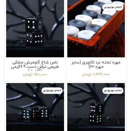
اتمام موجودی
مهره تخته نرد لاکچری (سایز
تاس شاخ گاومیش مشکی
مهره 60)
طبیعی تراش دست 6.9گرمی
(17میل)
6,444,000
تومان
950,000
تومان
اتمام موجودی
اتمام موجودی