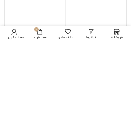
0
فروشگاه
فیلترها
علاقه مندی
سبد خرید
حساب کاربری من
تاس استخوان شاخ گاومیش
تاس استخوان شتر اصل بزرگ
مشکی اصل تراش دست
تراش دست 8گرمی
4گرمی
452,400
تومان
1,028,400
تومان
اتمام موجودی
اتمام موجودی