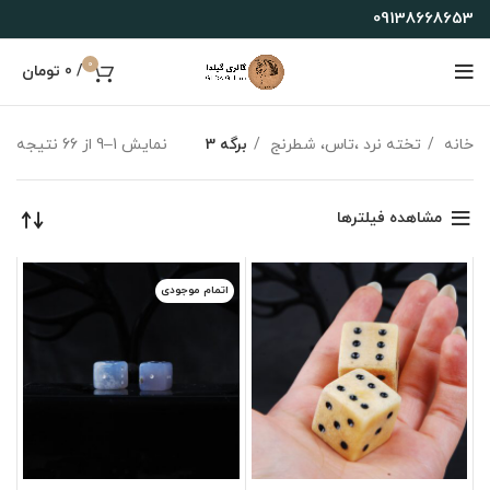
09138668653
0
/
0
تومان
خانه
تخته نرد ،تاس، شطرنج
برگه 3
نمایش 1–9 از 66 نتیجه
مشاهده فیلترها
اتمام موجودی