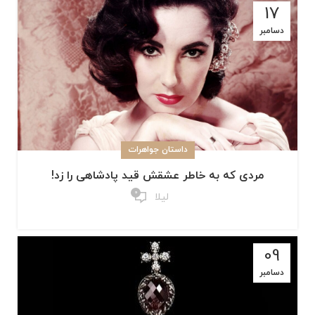
17
دسامبر
داستان جواهرات
مردی که به خاطر عشقش قید پادشاهی را زد!
0
لیلا
09
دسامبر