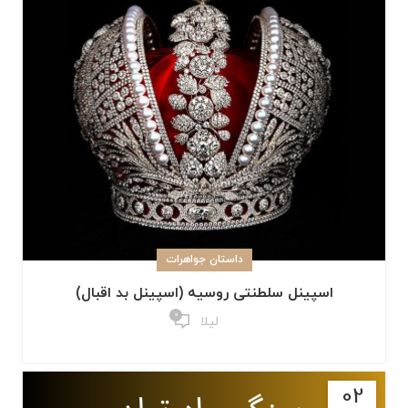
داستان جواهرات
اسپینل سلطنتی روسیه (اسپینل بد اقبال)
0
لیلا
02