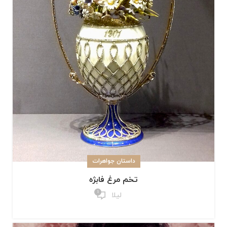
داستان جواهرات
تخم مرغ فابژه
1
لیلا