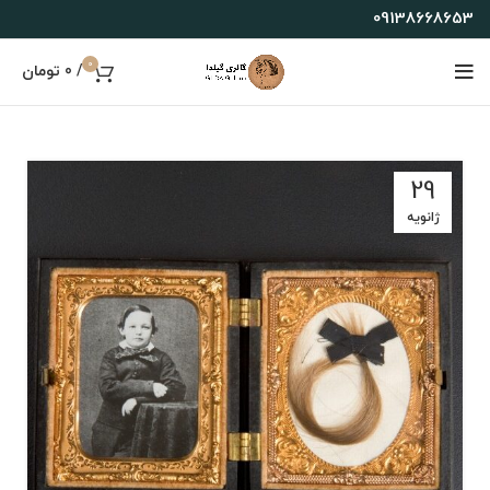
09138668653
0
/
0
تومان
29
ژانویه