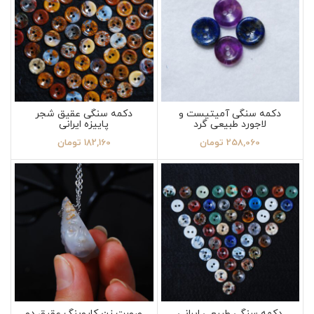
دکمه سنگی آمیتیست و
دکمه سنگی عقیق شجر
لاجورد طبیعی گرد
پاییزه ایرانی
258,060
تومان
182,160
تومان
دکمه سنگی طبیعی ایرانی
صورت زن کاروینگ عقیق دو