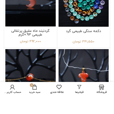
گردنبند ماه عقیق پرتقالی
دکمه سنگی طبیعی گرد
طبیعی 0.93گرم
492,000
تومان
341,550
تومان
0
فروشگاه
فیلترها
علاقه مندی
سبد خرید
حساب کاربری من
گردنبند گشنیز عقیق کارنلین
گردنبند عقیق سلیمانی با
نارنجی 1 گرم
زنجیر رنگ ثابت 6.10گرم