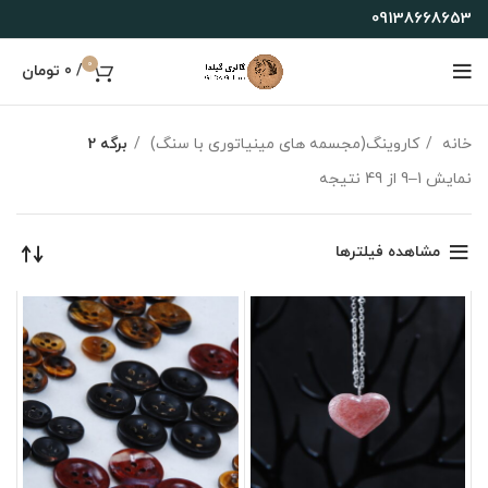
09138668653
0
/
0
تومان
خانه
کاروینگ(مجسمه های مینیاتوری با سنگ)
برگه 2
نمایش 1–9 از 49 نتیجه
مشاهده فیلترها