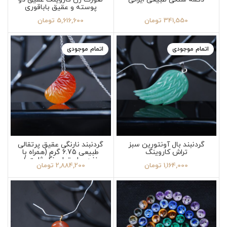
پوسته و عقیق باباقوری
341,550
تومان
5,616,600
تومان
اتمام موجودی
اتمام موجودی
گردنبند بال آونتورین سبز
گردنبند نارنگی عقیق پرتقالی
تراش کاروینگ
طبیعی 6.75 گرم (همراه با
زنجیر استیل رنگ ثابت )
1,164,000
تومان
2,884,200
تومان