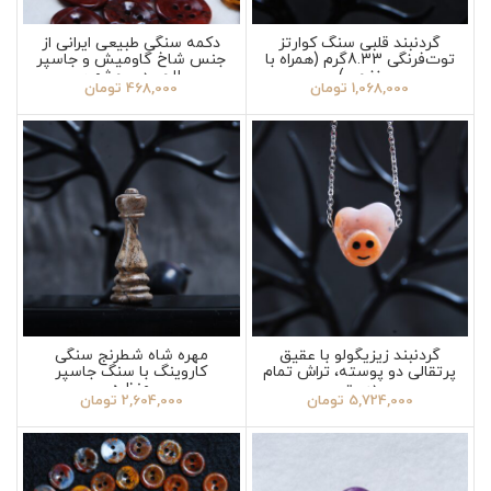
گردنبند قلبی سنگ کوارتز
دکمه سنگی طبیعی ایرانی از
توت‌فرنگی 8.33گرم (همراه با
جنس شاخ گاومیش و جاسپر
زنجیر)
و لاجورد و چشم ببر
1,068,000
تومان
468,000
تومان
گردنبند زیزیگولو با عقیق
مهره شاه شطرنج سنگی
پرتقالی دو پوسته، تراش تمام
کاروینگ با سنگ جاسپر
دست
منظره
5,724,000
تومان
2,604,000
تومان