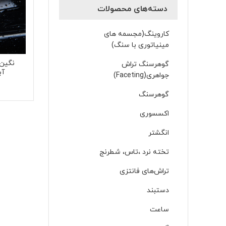
دسته‌های محصولات
کاروینگ(مجسمه های
مینیاتوری با سنگ)
نگین 
گوهرسنگ تراش
آب
جواهری(Faceting)
گوهرسنگ
اکسسوری
انگشتر
تخته نرد ،تاس، شطرنج
تراش‌های فانتزی
دستبند
ساعت