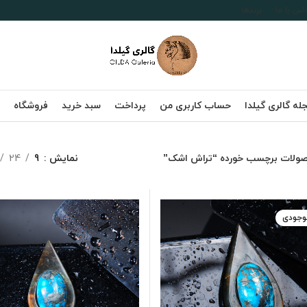
اس با ما
برندها
له گالری گیلدا
حساب کاربری من
پرداخت
سبد خرید
فروشگاه
ولات برچسب خورده “تراش اشک”
نمایش
9
24
موجودی