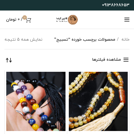
09138668653
0
/
0
تومان
خانه
محصولات برچسب خورده “تسبیح”
نمایش همه 5 نتیجه
مشاهده فیلترها