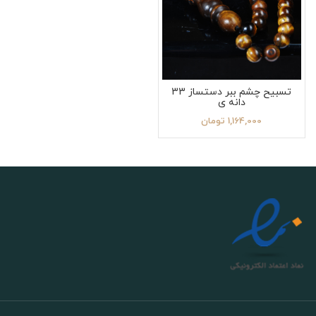
تسبیح چشم ببر دستساز 33
دانه ی
1,164,000
تومان