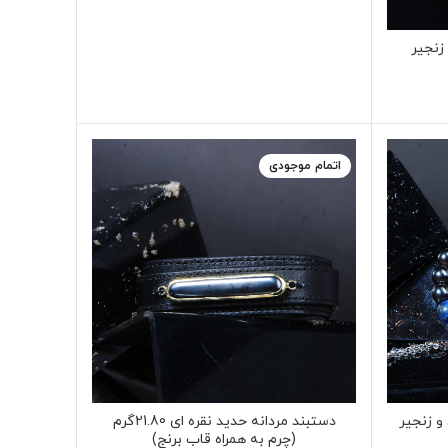
5.6گرم (با زنجیر
اتمام موجودی
و زنجیر
دستبند مردانه حدید نقره ای 21.80گرم
(چرم به همراه قاب برنج)