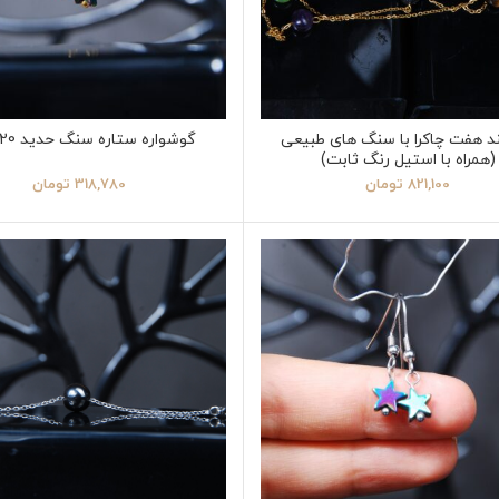
ند هفت چاکرا با سنگ های طبیعی
گوشواره ستاره سنگ حدید 1.20 گرم
(همراه با استیل رنگ ثابت)
821,100
تومان
318,780
تومان