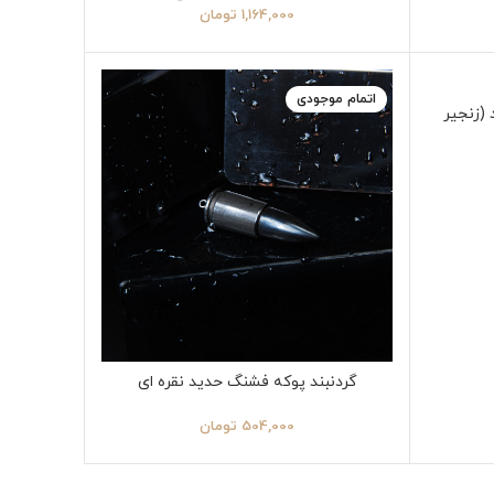
1,164,000
تومان
اتمام موجودی
(زنجیر
گردنبند پوکه فشنگ حدید نقره ای
504,000
تومان