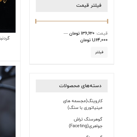
فیلتر قیمت
قیمت:
136,620 تومان
—
گردنب
1,164,000 تومان
فیلتر
دسته‌های محصولات
کاروینگ(مجسمه های
مینیاتوری با سنگ)
گوهرسنگ تراش
جواهری(Faceting)