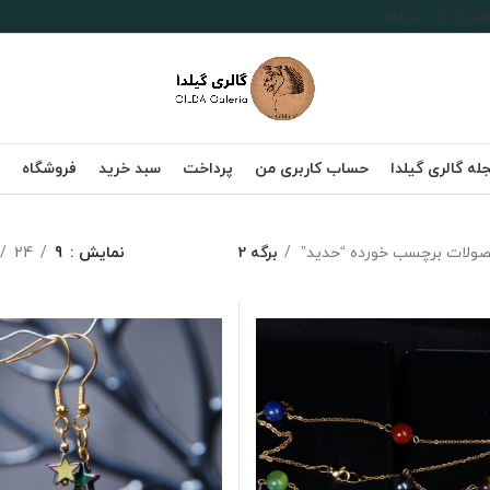
اس با ما
برندها
له گالری گیلدا
حساب کاربری من
پرداخت
سبد خرید
فروشگاه
ولات برچسب خورده “حدید”
برگه 2
نمایش
9
24