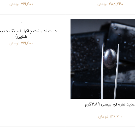
288,420
تومان
719,400
تومان
اتمام موجودی
دستبند هفت چاکرا با سنگ حدید 
طلایی)
719,400
تومان
دید نقره ای بیضی 2.89گرم
136,620
تومان