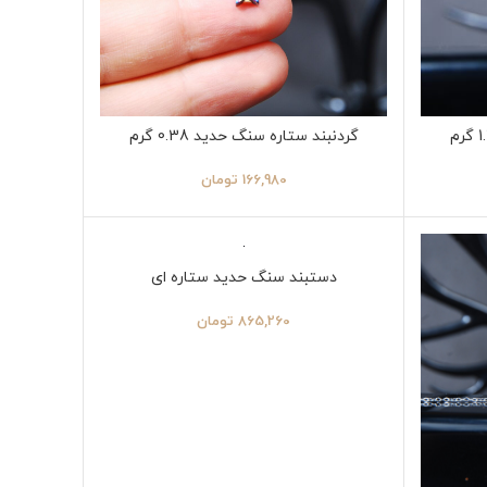
گردنبند ستاره سنگ حدید 0.38 گرم
166,980
تومان
دستبند سنگ حدید ستاره ای
865,260
تومان