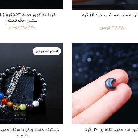
گردنبند گوی حدید 4
اره ستاره سنگ حدید 1.11 گرم
استیل رنگ ثابت )
288,420
تومان
318,780
تومان
اتمام موجودی
ن ماه حدید نقره ای 1.20گرم
دستبند هفت چاکرا با سنگ حدید 
نقره ای