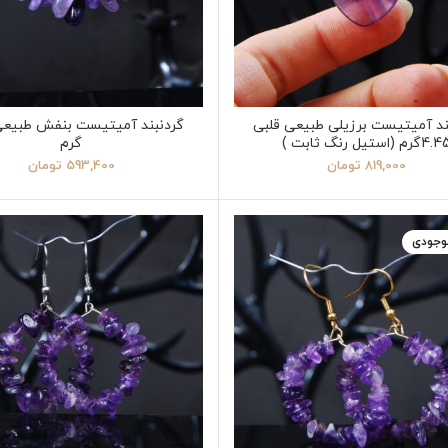
ند آمیتیست برزیلی طبیعی قلبی
4گرم (استیل رنگ ثابت )
گرم
819,000
تومان
593,400
تومان
موجودی