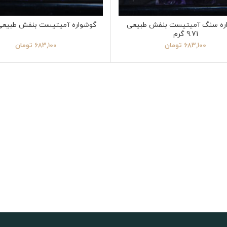
ره سنگ آمیتیست بنفش طبیعی
گوشواره آمیتیست بنفش طبیعی 10 گر
9.71 گرم
683,100
تومان
683,100
تومان