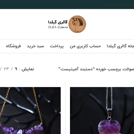
اس با ما
برندها
له گالری گیلدا
حساب کاربری من
پرداخت
سبد خرید
فروشگاه
ولات برچسب خورده “دستبند آمیتیست”
نمایش
9
24