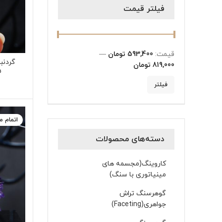
فیلتر قیمت
قیمت:
593,400 تومان
—
گردنب
819,000 تومان
.45
فیلتر
اتمام 
دسته‌های محصولات
کاروینگ(مجسمه های
مینیاتوری با سنگ)
گوهرسنگ تراش
جواهری(Faceting)