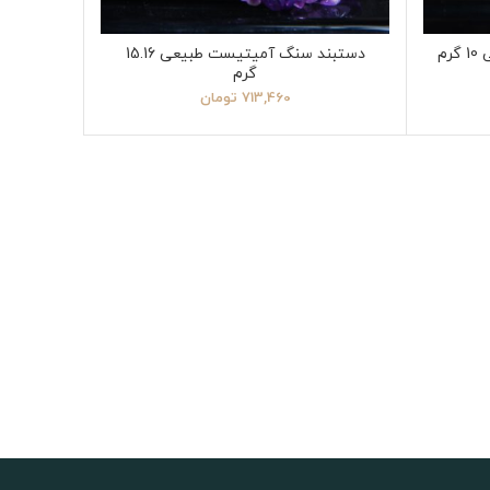
م
دستبند سنگ آمیتیست طبیعی 15.16
گرم
713,460
تومان