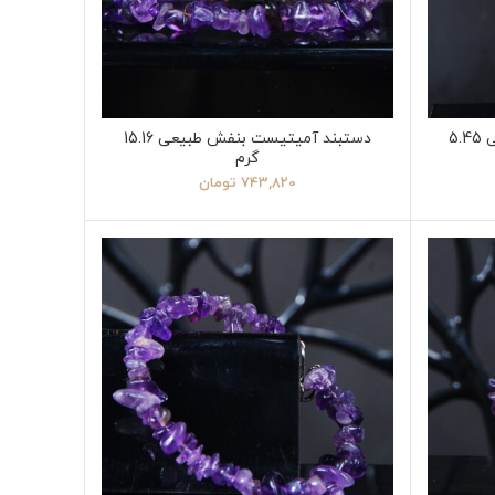
گردنبند آمیتیست بنفش طبیعی 5.45
دستبند آمیتیست بنفش طبیعی 15.16
گرم
743,820
تومان