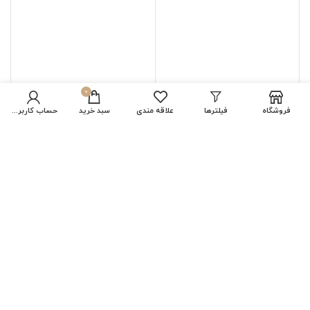
0
فروشگاه
فیلترها
علاقه مندی
سبد خرید
حساب کاربری من
دستبند عقیق سبز عسلی
دستبند عقیق سبز عسلی
کروی کوچک 8.40گرم
کروی 8.43گرم
804,000
تومان
804,000
تومان