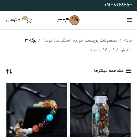
09138668653
0
/
0
تومان
خانه
محصولات برچسب خورده “سنگ ماه تولد”
برگه 3
نمایش 1–9 از 94 نتیجه
مشاهده فیلترها