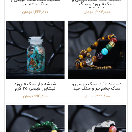
سنگ فیروزه و سنگ
سنگ چشم ببر
کریزوکولا
1,284,000
تومان
1,222,800
تومان
دستبند هفت سنگ طبیعی و
شیشه جار سنگ فیروزه
سنگ چشم ببر و سنگ جید
نیشابور طبیعی 25 گرم
زرد
1,222,800
تومان
694,800
تومان