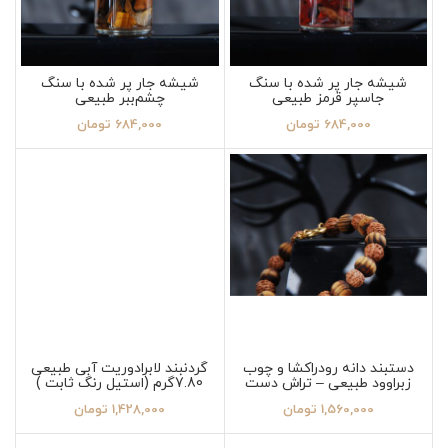
شیشه جار پر شده با سنگ
شیشه جار پر شده با سنگ
جاسپر قرمز طبیعی
چشم‌ببر طبیعی
684,000
تومان
684,000
تومان
دستبند دانه رودراکشا و چوب
گردنبند لابرادوریت آبی طبیعی
زبراوود طبیعی – تراش دست
7.80گرم (استیل رنگ ثابت )
1,560,000
تومان
1,428,000
تومان