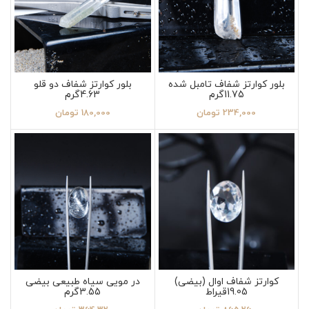
بلور کوارتز شفاف تامبل شده
بلور کوارتز شفاف دو قلو
11.75گرم
4.63گرم
234,000
تومان
180,000
تومان
کوارتز شفاف اوال (بیضی)
در مویی سیاه طبیعی بیضی
19.05قیراط
3.55گرم