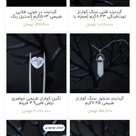
گردنبند قلبی سنگ کوارتز
گردنبند در مویی طلایی
توت‌فرنگی 8.33گرم (همراه با
طبیعی 5.04گرم (استیل رنگ
زنجیر)
ثابت)
1,068,000
تومان
596,400
تومان
گردنبند منشور سنگ کوارتز
نگین کوارتز طبیعی جواهری
طبیعی 7.45گرم
تراش قلبی4.9 قیراط
510,600
تومان
2,070,000
تومان
اتمام موجودی