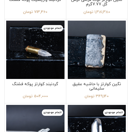
گل 7.77گرم
1,381,380
تومان
713,460
تومان
اتمام موجودی
نگین کوارتز با حاشیه عقیق
گردنبند کوارتز پوکه فشنگ
سلیمانی
349,140
تومان
504,000
تومان
اتمام موجودی
اتمام موجودی