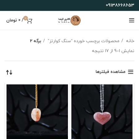
09138668653
0
/
0
تومان
خانه
محصولات برچسب خورده “سنگ کوارتز”
برگه 2
نمایش 1–9 از 17 نتیجه
مشاهده فیلترها