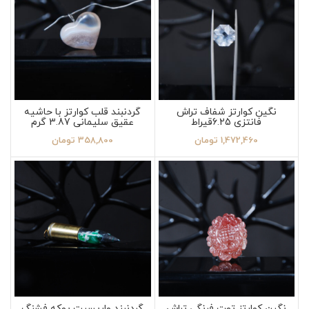
نگین کوارتز شفاف تراش
گردنبند قلب کوارتز با حاشیه
فانتزی 6.25قیراط
عقیق سلیمانی 3.87 گرم
1,472,460
تومان
358,800
تومان
نگین کوارتز توت فرنگی تراش
گردنبند واریسیت پوکه فشنگ