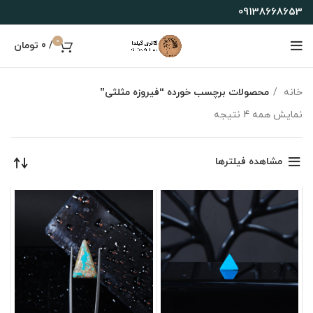
09138668653
0
/
0
تومان
خانه
محصولات برچسب خورده “فیروزه مثلثی”
نمایش همه 4 نتیجه
مشاهده فیلترها