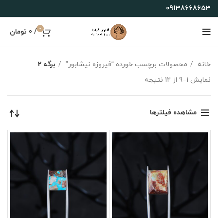
09138668653
0
/
0
تومان
خانه
محصولات برچسب خورده “فیروزه نیشابور”
برگه 2
نمایش 1–9 از 12 نتیجه
مشاهده فیلترها