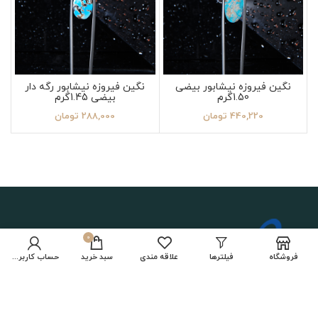
نگین فیروزه نیشابور بیضی
نگین فیروزه نیشابور رگه دار
1.50گرم
بیضی 1.45گرم
440,220
تومان
288,000
تومان
0
فروشگاه
فیلترها
علاقه مندی
سبد خرید
حساب کاربری من