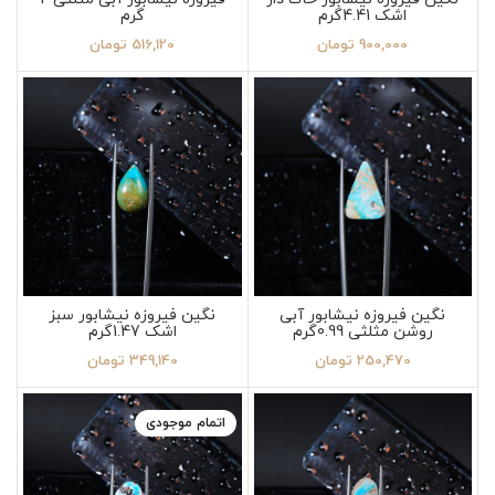
اشک 4.41گرم
گرم
900,000
تومان
516,120
تومان
نگین فیروزه نیشابور آبی
نگین فیروزه نیشابور سبز
روشن مثلثی 0.99گرم
اشک 1.47گرم
250,470
تومان
349,140
تومان
اتمام موجودی