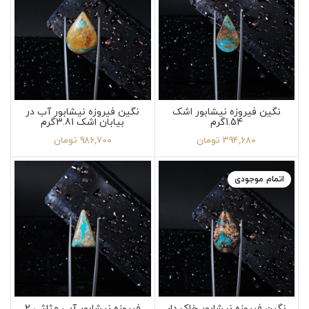
نگین فیروزه نیشابور اشک
نگین فیروزه نیشابور آب در
1.54گرم
بیابان اشک 3.81گرم
394,680
تومان
986,700
تومان
اتمام موجودی
نگین فیروزه نیشابور خاک دار
فیروزه نیشابور آبی مثلثی 2