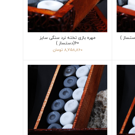
مهره بازی تخته نرد سنگی سایز
60(دستساز )
8,758,860
تومان