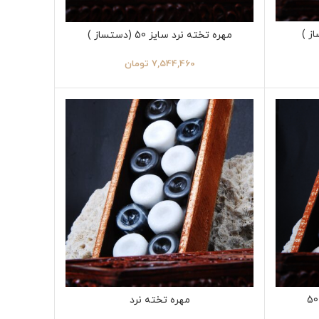
ز )
مهره تخته نرد سایز 50 (دستساز )
7,544,460
تومان
مهره تخته نرد