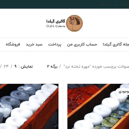
اس با ما
برندها
له گالری گیلدا
حساب کاربری من
پرداخت
سبد خرید
فروشگاه
ولات برچسب خورده “مهره تخته نرد”
برگه 2
نمایش
9
24
موجودی