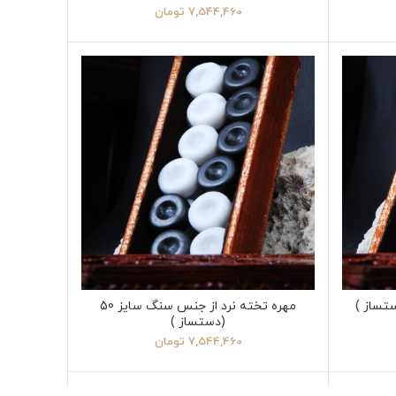
7,544,460
تومان
تساز )
مهره تخته نرد از جنس سنگ سایز 50
(دستساز )
7,544,460
تومان