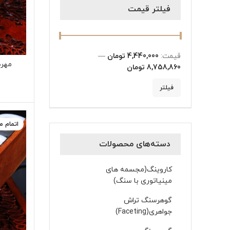
فیلتر قیمت
قیمت:
4,440,000 تومان
—
8,758,860 تومان
فیلتر
اتمام 
دسته‌های محصولات
کاروینگ(مجسمه های
مینیاتوری با سنگ)
گوهرسنگ تراش
جواهری(Faceting)