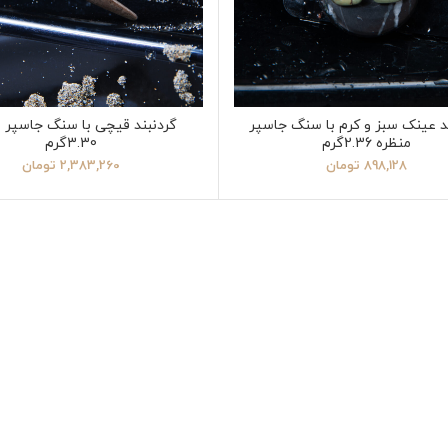
د عینک سبز و کرم با سنگ جاسپر
گردنبند قیچی با سنگ جاسپر 
منظره 2.36گرم
3.30گرم
898,128
تومان
2,383,260
تومان