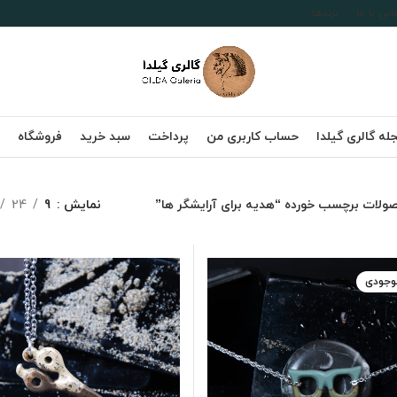
اس با ما
برندها
له گالری گیلدا
حساب کاربری من
پرداخت
سبد خرید
فروشگاه
ولات برچسب خورده “هدیه برای آرایشگر ها”
نمایش
9
24
موجودی