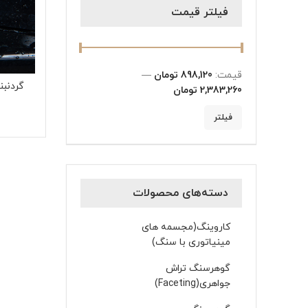
فیلتر قیمت
قیمت:
898,120 تومان
—
گردنبن
2,383,260 تومان
فیلتر
دسته‌های محصولات
کاروینگ(مجسمه های
مینیاتوری با سنگ)
گوهرسنگ تراش
جواهری(Faceting)