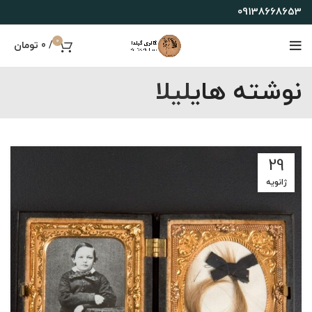
09138668653
0
/
0
تومان
نوشته های
لیلا
29
ژانویه