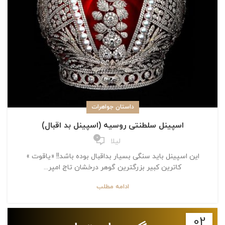
داستان جواهرات
اسپینل سلطنتی روسیه (اسپینل بد اقبال)
0
لیلا
این اسپینل باید سنگی بسیار بداقبال بوده باشد!! «یاقوت »
کاترین کبیر بزرگترین گوهر درخشان تاج امپر...
ادامه مطلب
02