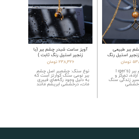
شم ببر طبیعی
آویز ساعت شبدر چشم ببر (با
سنگ ر
با زنجیر استیل رنگ
زنجیر استیل رنگ ثابت )
طبیعی د
ابت )
53
تومان
238,326
تومان
🐅 سنگ چشم ببر (Tiger’s
نوع سنگ: چشمببر اصل چشم
نوع سنگ
اراده، تمرکز و
ببر نوعی سنگ کوارتز است که
ببر نوعی
یر زندگی سنگ
به دلیل وجود رگه‌های فیبری
به دلیل 
درخششی
مات، درخششی ابریشم مانند
مات، درخ