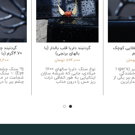
طلایی کوچک
گردنبند دلربا قلب بالدار (با
گردنبند چ
بالهای برنجی)
4.70گرم (
ث
ومان
864,000
تومان
8,200
نوع سنگ: چشم ببر (Tiger’s
نوع سنگ: دلربا سالهای 1700
درخشندگی
میلادی، جایی که شیشه سازان
Eye) ✨ سنگ 
ببر یکی از
ایتالیایی به طور اتفاقی ذرات
شجاعت در مس
دارترین
ریز مس را درون مذاب
چشم ببر با 