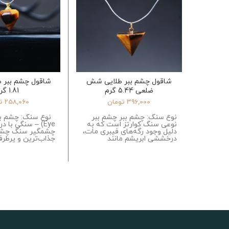
شاقول چشم ببر طلایی شش
شاقول چشم ببر 
ضلعی 5.44 گرم
1.81 گرم
396,000
تومان
258,060
ت
نوع سنگ: چشم ببر چشم ببر
نوعی سنگ کوارتز است که به
Eye) – سنگی با 
دلیل وجود رگه‌های فیبری مات،
چشمگیر سنگ چشم 
درخششی ابریشم مانند
جذاب‌ترین و پرطرف