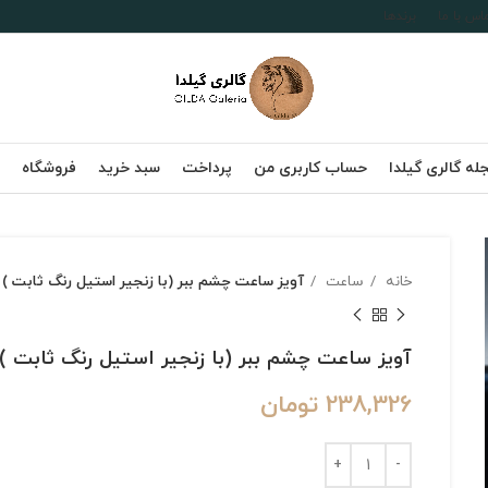
اس با ما
برندها
له گالری گیلدا
حساب کاربری من
پرداخت
سبد خرید
فروشگاه
خانه
ساعت
آویز ساعت چشم ببر (با زنجیر استیل رنگ ثابت )
آویز ساعت چشم ببر (با زنجیر استیل رنگ ثابت )
238,326
تومان