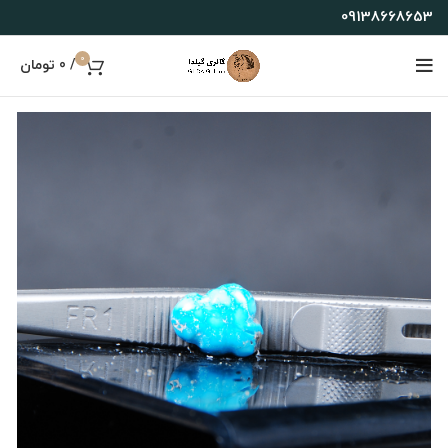
09138668653
0
/
0
تومان