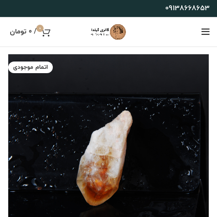
09138668653
0
/
0
تومان
اتمام موجودی