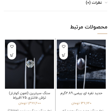
نظرات (0)
محصولات مرتبط
حدید نقره ای بیضی 2.89گرم
سنگ سیترین (لمون کوارتز)
تراش فانتزی 1.75قیراط
136,620
تومان
1,366,200
تومان
نوع سنگ: حدید سنگ حدید که
نوع سنگ: سنگ سیترین (Citrine)