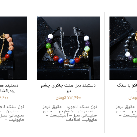
را با سنگ
دستبند دبل هفت چاکرای چشم
دستبند هفت
ببر
رودراکشا(
ومان
713,460
تومان
4,900
 عقیق قرمز
نوع سنگ: لاجورد – عقیق قرمز
نوع سنگ: لاج
بر – عقیق
– سیترین – چشم ببر – عقیق
– سیترین – چ
میتیست –
سلیمانی سبز – آمیتیست –
سلیمانی سبز
هایولیت اطلاعات
هایولیت –