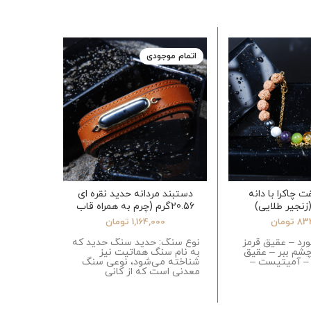
اتمام موجودی
 چاکرا با دانه
دستبند مردانه حدید نقره ای
دستبند
زنجیر طلایی)
20.56گرم (چرم به همراه قاب
برنج)
83
تومان
1,164,000
تومان
ورد – عقیق قرمز
نوع سنگ: حدید سنگ حدید که
نوع سنگ:
شم ببر – عقیق
به نام سنگ هماتیت نیز
– سیترین
 – آمیتیست –
شناخته می‌شود، نوعی سنگ
سلیمانی
معدنی است که از کانی
هایولیت 