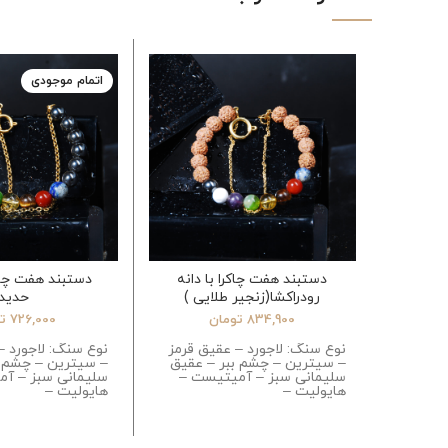
اتمام موجودی
دستبند هفت چاکرا با دانه
دستبند هفت چاک
رودراکشا(زنجیر طلایی )
حدید
834,900
تومان
726,000
ت
نوع سنگ: لاجورد – عقیق قرمز
نوع سنگ: لاجورد –
– سیترین – چشم ببر – عقیق
– سیترین – چشم ب
سلیمانی سبز – آمیتیست –
سلیمانی سبز – آ
هایولیت –
هایولیت –