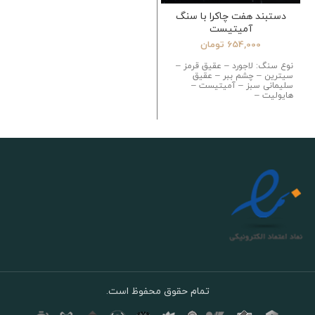
دستبند هفت چاکرا با سنگ
آمیتیست
654,000
تومان
نوع سنگ: لاجورد – عقیق قرمز –
سیترین – چشم ببر – عقیق
سلیمانی سبز – آمیتیست –
هایولیت –
تمام حقوق محفوظ است.