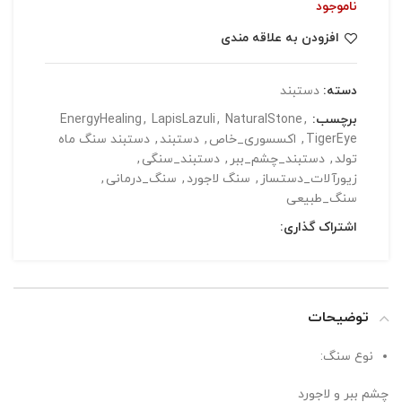
ناموجود
افزودن به علاقه مندی
دسته:
دستبند
برچسب:
,
NaturalStone
,
LapisLazuli
,
EnergyHealing
TigerEye
,
اکسسوری_خاص
,
دستبند
,
دستبند سنگ ماه
تولد
,
دستبند_چشم_ببر
,
دستبند_سنگی
,
زیورآلات_دستساز
,
سنگ لاجورد
,
سنگ_درمانی
,
سنگ_طبیعی
اشتراک گذاری:
توضیحات
نوع سنگ:
چشم ببر و لاجورد