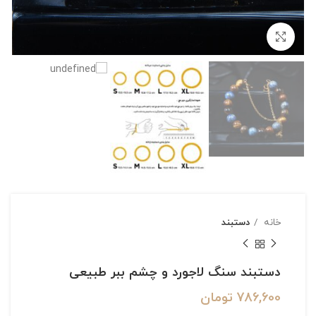
بزرگنمایی تصویر
خانه
دستبند
دستبند سنگ لاجورد و چشم ببر طبیعی
786,600
تومان