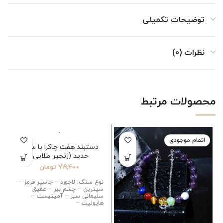
توضیحات تکمیلی
نظرات (0)
محصولات مرتبط
اتمام موجودی
اتمام موجودی
دستبند هفت چاکرا با سنگ
حدید (زنجیر طلایی)
719,400
تومان
نوع سنگ: لاجورد – جاسپر قرمز –
سیترین – چشم ببر – عقیق
سلیمانی سبز – آمیتیست –
هایولیت –