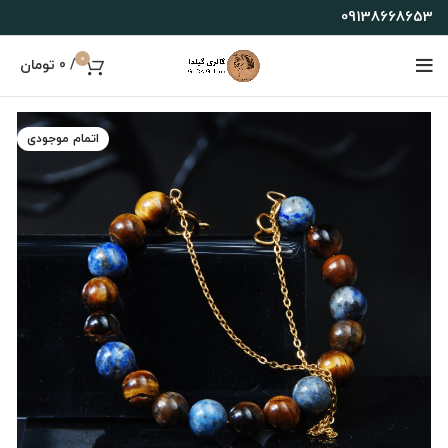
09138668653
0
/
0
تومان
اتمام موجودی