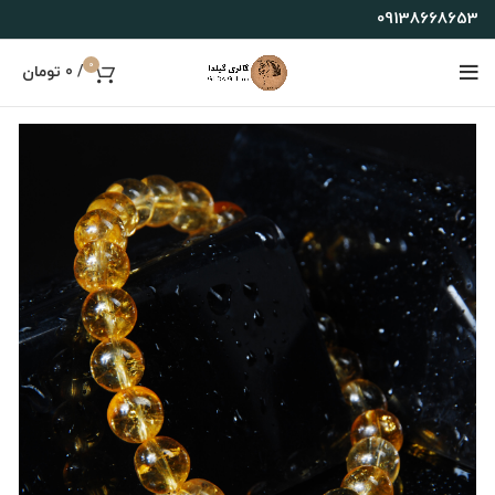
09138668653
0
/
0
تومان