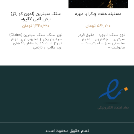
دستبند هفت چاکرا با مهره
سنگ سیترین (لمون کوارتز)
تراش قلبی 7قیراط
592,020
تومان
1,320,660
تومان
نوع سنگ: لاجورد – عقیق قرمز –
نوع سنگ: سنگ سیترین (Citrine)
سیترین – چشم ببر – عقیق
سیترین یکی از محبوب‌ترین انواع
سلیمانی سبز – آمیتیست –
کوارتز است که به خاطر رنگ‌های
هایولیت –
زرد، طلایی و نارنجی
تمام حقوق محفوظ است.