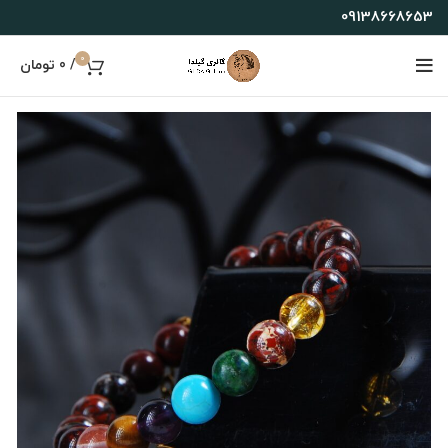
09138668653
0
/
0
تومان