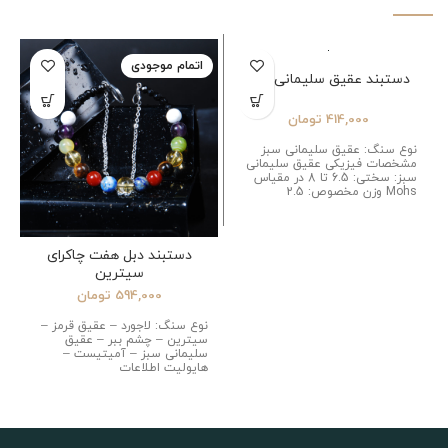
اتمام موجودی
اتمام موجودی
دستبند عقیق سلیمانی سبز
414,000
تومان
نوع سنگ: عقیق سلیمانی سبز
مشخصات فیزیکی عقیق سلیمانی
سبز: سختی: 6.5 تا 8 در مقیاس
Mohs وزن مخصوص: 2.5
دستبند دبل هفت چاکرای
سیترین
594,000
تومان
نوع سنگ: لاجورد – عقیق قرمز –
سیترین – چشم ببر – عقیق
سلیمانی سبز – آمیتیست –
هایولیت اطلاعات