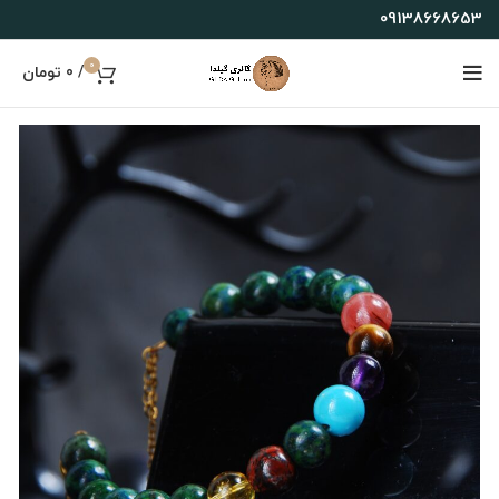
09138668653
0
/
0
تومان