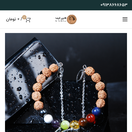
09138668653
0
/
0
تومان