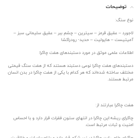
توضیحات
نوع سنگ:
لاجورد – عقیق قرمز – سیترین – چشم ببر – عقیق سلیمانی سبز –
آمیتیست – هایولیت – حدید- رودراکشا
اطلاعات علمی موثق در مورد دستبندهای هفت چاکرا:
دستبندهای هفت چاکرا نوعی دستبند هستند که از هفت سنگ قیمتی
مختلف ساخته شده‌اند که هر کدام با یکی از هفت چاکرا در بدن انسان
مرتبط هستند.
هفت چاکرا عبارتند از:
چاکرای ریشه:این چاکرا در انتهای ستون فقرات قرار دارد و با احساس
امنیت و ثبات مرتبط است.
چاکرای خاجی:این چاکرا در زیر شکم قرار دارد و با احساسات و خلاقیت