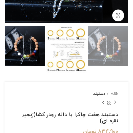
بزرگنمایی تصویر
خانه
دستبند
دستبند هفت چاکرا با دانه رودراکشا(زنجیر
نقره ای)
834,900
تومان