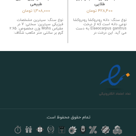
طلایی
طبیعی
428,400
تومان
1,308,000
تومان
نوع سنگ: دانه رودروکشا رودروکشا
نوع سنگ: سیترین مشخصات
نوعی دانه است که از درخت
فیزیکی سیترین: سختی: 7 در
Elaeocarpus ganitrus به دست
مقیاس Mohs وزن مخصوص: 2.65
می آید. این درخت در
گرم بر سانتی متر مکعب شکاف:
تمام حقوق محفوظ است.