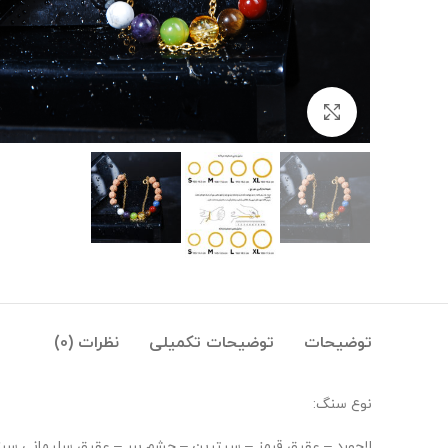
بزرگنمایی تصویر
توضیحات
توضیحات تکمیلی
نظرات (0)
نوع سنگ:
لاجورد – عقیق قرمز – سیترین – چشم ببر – عقیق سلیمانی سبز