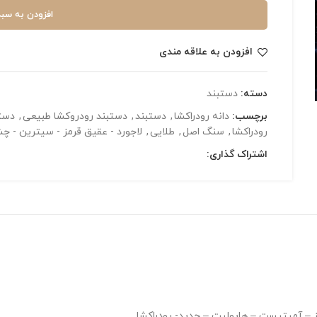
افزودن به سبد
افزودن به علاقه مندی
دسته:
دستبند
برچسب:
دانه رودراکشا
,
دستبند
,
دستبند رودروکشا طبیعی
,
دستب
رودراکشا
,
سنگ اصل
,
طلایی
,
لاجورد - عقیق قرمز - سیترین - چ
اشتراک گذاری:
 – آمیتیست – هایولیت – حدید- رودراکشا