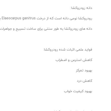
دانه رودروکشا:
رودروکشا نوعی دانه است که از درخت Elaeocarpus ganitrus به دست می آید. این درخت در مناطق گرمسیری آسیا، از جمله هند، نپال و سریلانکا یافت می شود.
دانه های رودروکشا به طور سنتی برای ساخت تسبیح و جواهرات
فواید علمی اثبات شده رودروکشا:
کاهش استرس و اضطراب
بهبود تمرکز
کاهش درد
بهبود کیفیت خواب