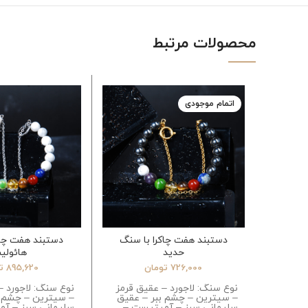
محصولات مرتبط
اتمام موجودی
دستبند هفت چاکرا با سنگ
دستبند هفت چاک
حدید
هائولی
726,000
تومان
895,620
ت
نوع سنگ: لاجورد – عقیق قرمز
نوع سنگ: لاجورد –
– سیترین – چشم ببر – عقیق
– سیترین – چشم ب
سلیمانی سبز – آمیتیست –
سلیمانی سبز – آ