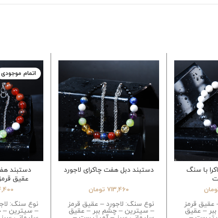
اتمام موجودی
را با سنگ
دستبند دبل هفت چاکرای لاجورد
دستبند هفت
ت
عقیق قرمز
ومان
713,460
تومان
4,400
 عقیق قرمز
نوع سنگ: لاجورد – عقیق قرمز
نوع سنگ: لاج
بر – عقیق
– سیترین – چشم ببر – عقیق
– سیترین – چ
میتیست –
سلیمانی سبز – آمیتیست –
سلیمانی سبز