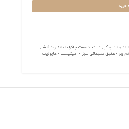
 خرید
ند هفت چاکرا
,
دستبند هفت چاکرا با دانه رودراکشا
,
شم ببر - عقیق سلیمانی سبز - آمیتیست - هایولیت