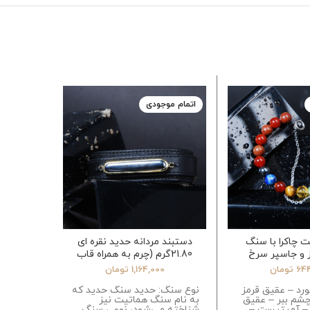
اتمام موجودی
 چاکرا با سنگ
دستبند مردانه حدید نقره ای
دستبند
 و جاسپر سرخ
21.80گرم (چرم به همراه قاب
رودر
برنج)
64
تومان
1,164,000
تومان
ورد – عقیق قرمز
نوع سنگ: حدید سنگ حدید که
نوع سنگ:
شم ببر – عقیق
به نام سنگ هماتیت نیز
– سیترین
 – آمیتیست –
شناخته می‌شود، نوعی سنگ
سلیمانی