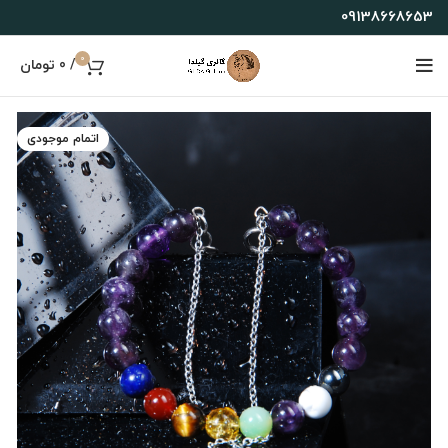
09138668653
0
/
0
تومان
اتمام موجودی