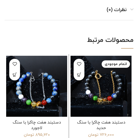
نظرات (0)
محصولات مرتبط
اتمام موجودی
دستبند هفت چاکرا با سنگ
دستبند هفت چاکرا با سنگ
حدید
لاجورد
726,000
تومان
895,620
تومان