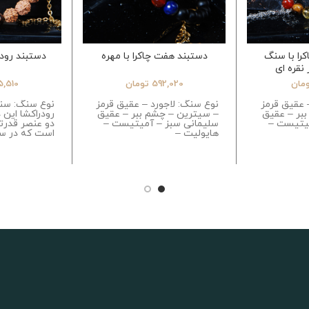
را با سنگ
دستبند هفت چاکرا با مهره
دستبند رودر
نقره ای
مان
592,020
تومان
5,510
 عقیق قرمز
نوع سنگ: لاجورد – عقیق قرمز
نوع سنگ: سن
بر – عقیق
– سیترین – چشم ببر – عقیق
رودراکشا این 
میتیست –
سلیمانی سبز – آمیتیست –
دو عنصر قدرت
هایولیت –
است که در سن