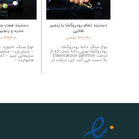
دستبند تمام رودروکشا با زنجیر
دستبند هفت چاک
طلایی
حدید و زنجیر 
561,660
تومان
719,400
تو
نوع سنگ: دانه رودروکشا
نوع سنگ: لاجورد –
رودروکشا نوعی دانه است که از
– سیترین – چشم ب
درخت Elaeocarpus ganitrus
سلیمانی سبز – آ
به دست می آید. این درخت در
هایولیت –