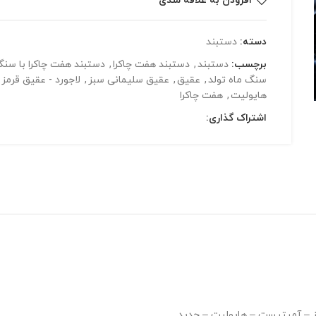
افزودن به علاقه مندی
دسته:
دستبند
برچسب:
دستبند
,
دستبند هفت چاکرا
,
دستبند هفت چاکرا با سن
سنگ ماه تولد
,
عقیق
,
عقیق سلیمانی سبز
,
لاجورد - عقیق قرمز
هایولیت
,
هفت چاکرا
اشتراک گذاری:
ز – آمیتیست – هایولیت – حدید