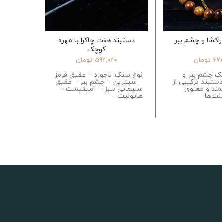
اکشا و چشم ببر
دستبند هفت چاکرا با مهره
دستبند 
کوچک
67
تومان
592,020
تومان
0
گ چشم ببر و
نوع سنگ: لاجورد – عقیق قرمز
نوع سنگ
دستبند ترکیبی از
– سیترین – چشم ببر – عقیق
مند و معنوی
سلیمانی سبز – آمیتیست –
ت‌ها
هایولیت –
2.65
شکاف: