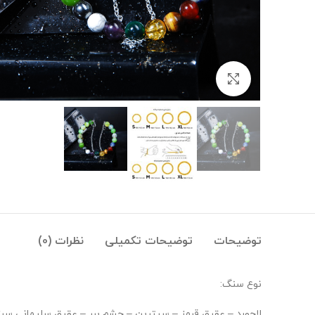
بزرگنمایی تصویر
توضیحات
توضیحات تکمیلی
نظرات (0)
نوع سنگ:
لاجورد – عقیق قرمز – سیترین – چشم ببر – عقیق سلیمانی سب