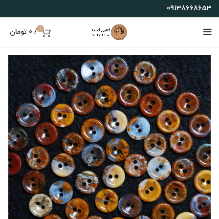
09138668653
0
/
0
تومان