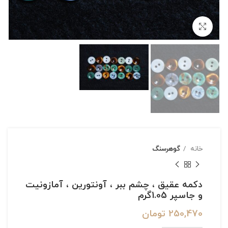
بزرگنمایی تصویر
خانه
گوهرسنگ
دکمه عقیق ، چشم ببر ، آونتورین ، آمازونیت
و جاسپر 1.05گرم
250,470
تومان