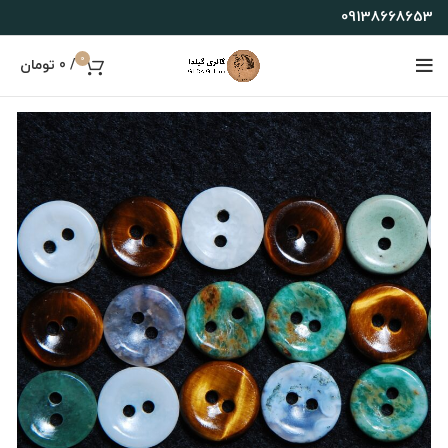
09138668653
0
/
0
تومان