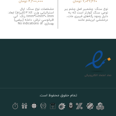
6,026,460
تومان
4,200,000
تومان
نوع سنگ: چشمببر اصل چشم ببر
مشخصات نوع سنگ: اپال
نوعی سنگ کوارتز است که به
استرالیایی وزن: 3.1ct (قیراط) ابعاد:
دلیل وجود رگه‌های فیبری مات،
11mm*10mm*0.1mm رنگ: آبی
درخششی ابریشم مانند
اقیانوسی تراش: دامله (بیضی)
بهسازی: No indications of
تمام حقوق محفوظ است.
دکمه