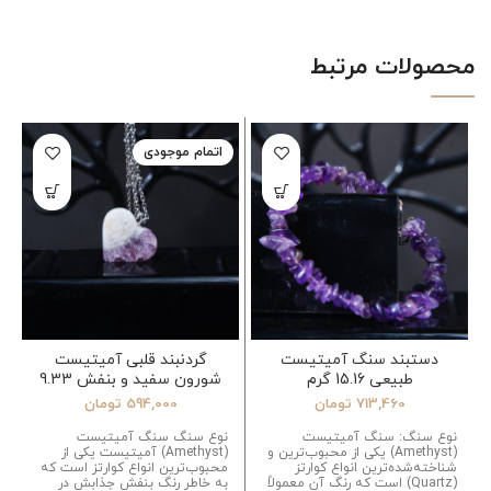
محصولات مرتبط
اتمام موجودی
دستبند سنگ آمیتیست
گردنبند قلبی آمیتیست
طبیعی 15.16 گرم
شورون سفید و بنفش 9.33
گرم (زنجیر استیل رنگ ثابت)
713,460
تومان
594,000
تومان
نوع سنگ: سنگ آمیتیست
نوع سنگ سنگ آمیتیست
(Amethyst) یکی از محبوب‌ترین و
(Amethyst) آمیتیست یکی از
شناخته‌شده‌ترین انواع کوارتز
محبوب‌ترین انواع کوارتز است که
(Quartz) است که رنگ آن معمولاً
به خاطر رنگ بنفش جذابش در