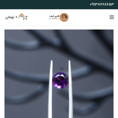
09138668653
0
/
0
تومان