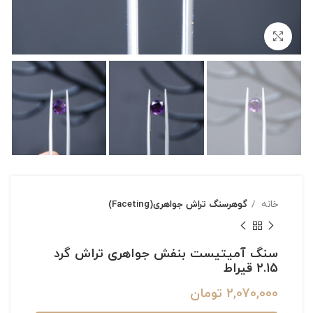
بزرگنمایی تصویر
خانه
گوهرسنگ تراش جواهری(Faceting)
سنگ آمیتیست بنفش جواهری تراش گرد
2.15 قیراط
2,070,000
تومان