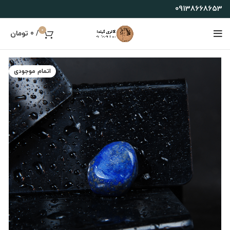
09138668653
0
/
0
تومان
اتمام موجودی