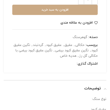
افزودن به سبد خرید
افزودن به علاقه مندی
دسته:
گوهرسنگ
برچسب:
حکاکی
,
عقیق
,
عقیق کبود
,
گردنبند
,
نگین عقیق
کبود
,
نگین عقیق کبود بیضی
,
نگین عقیق کبود بیضی با
حکاکی گل رز
,
هدیه خاص
اشتراک گذاری:
توضیحات
نوع سنگ:
عقیق کبود