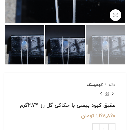
بزرگنمایی تصویر
خانه
گوهرسنگ
عقیق کبود بیضی با حکاکی گل رز 2.74گرم
1,168,860
تومان