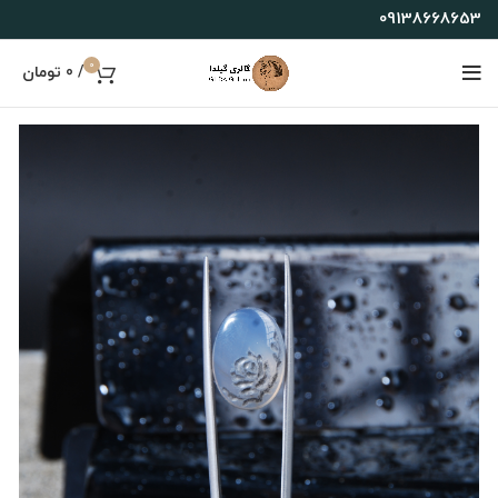
09138668653
0
/
0
تومان