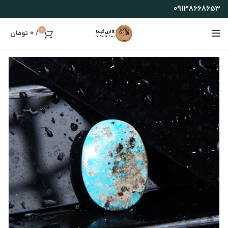
09138668653
0
/
0
تومان