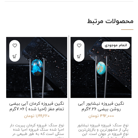
محصولات مرتبط
اتمام موجودی
نگین فیروزه نیشابور آبی
نگین فیروزه کرمان آبی بیضی
روشن بیضی 2.26گرم
تمام مغز (احیا شده ) 7.06گرم
492,000
تومان
1,199,220
تومان
نوع سنگ: فیروزه فیروزه نیشابور
نوع سنگ: فیروزه کرمان پیریت دار
یکی از مشهورترین و باارزش‌ترین
احیا شده سنگ فیروزه احیا شده
نوع فیروزه در جهان است. این
سنگی است که به طور طبیعی در