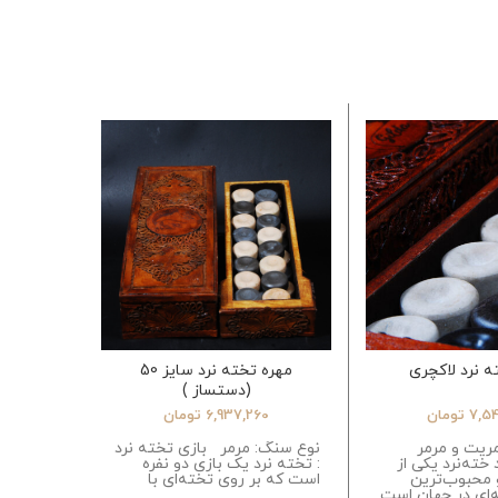
اتمام مو
ه نرد لاکچری
مهره تخته نرد سایز 50
مهره تخ
(دستساز )
7,5
تومان
6,937,260
تومان
0
مریت و مرمر
نوع سنگ: مرمر بازی تخته نرد
نوع سنگ:
 خته‌نرد یکی از
: تخته نرد یک بازی دو نفره
: تخته نر
 محبوب‌ترین
است که بر روی تخته‌ای با
است که ب
ه‌ای در جهان است