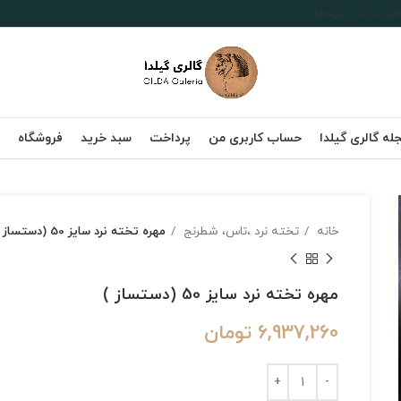
اس با ما
برندها
له گالری گیلدا
حساب کاربری من
پرداخت
سبد خرید
فروشگاه
خانه
تخته نرد ،تاس، شطرنج
مهره تخته نرد سایز 50 (دستساز )
مهره تخته نرد سایز 50 (دستساز )
6,937,260
تومان