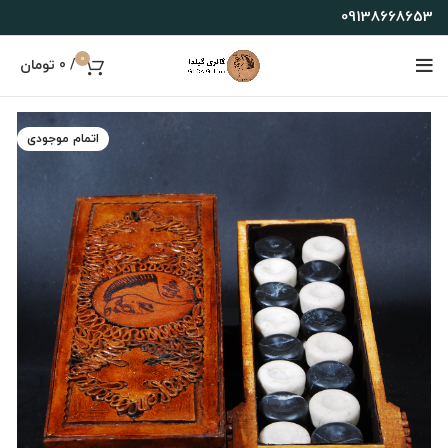
09138668653
0
/
0
تومان
اتمام موجودی