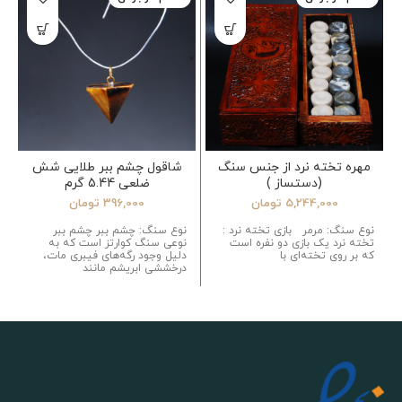
مهره تخته نرد از جنس سنگ
شاقول چشم ببر طلایی شش
(دستساز )
ضلعی 5.44 گرم
5,244,000
تومان
396,000
تومان
نوع سنگ: مرمر بازی تخته نرد :
نوع سنگ: چشم ببر چشم ببر
تخته نرد یک بازی دو نفره است
نوعی سنگ کوارتز است که به
که بر روی تخته‌ای با
دلیل وجود رگه‌های فیبری مات،
درخششی ابریشم مانند