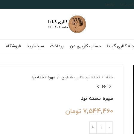
اس با ما
برندها
له گالری گیلدا
حساب کاربری من
پرداخت
سبد خرید
فروشگاه
خانه
تخته نرد ،تاس، شطرنج
مهره تخته نرد
مهره تخته نرد
7,544,460
تومان