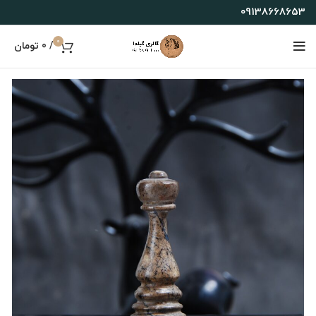
09138668653
0
/
0
تومان