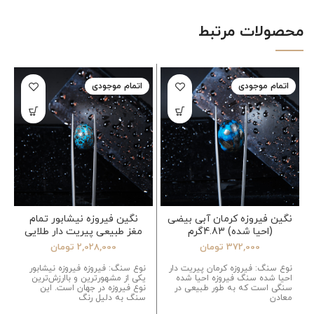
محصولات مرتبط
اتمام موجودی
اتمام موجودی
نگین فیروزه کرمان آبی بیضی
نگین فیروزه نیشابور تمام
(احیا شده) 4.83گرم
مغز طبیعی پیریت دار طلایی
بیضی 2.35گرم
372,000
تومان
2,028,000
تومان
نوع سنگ: فیروزه کرمان پیریت دار
نوع سنگ: فیروزه فیروزه نیشابور
احیا شده سنگ فیروزه احیا شده
یکی از مشهورترین و باارزش‌ترین
سنگی است که به طور طبیعی در
نوع فیروزه در جهان است. این
معادن
سنگ به دلیل رنگ