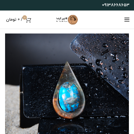
09138668653
0
/
0
تومان