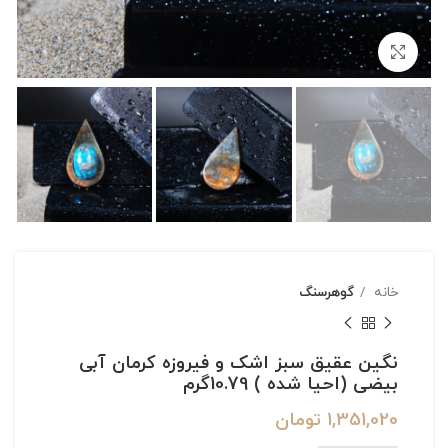
بزرگنمایی تصویر
خانه
گوهرسنگ
نگین عقیق سبز اشک و فیروزه کرمان آبی
بیضی (احیا شده ) 10.79گرم
1,351,020
تومان