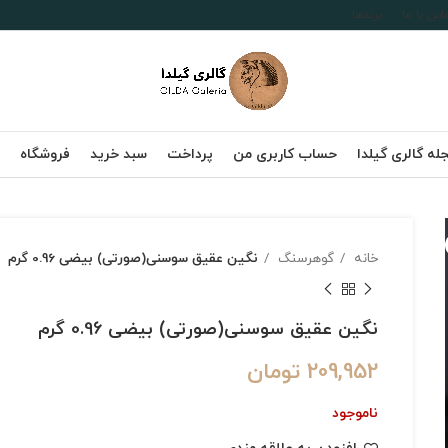
اس با ما
برندها
له گالری گیلدا
حساب کاربری من
پرداخت
سبد خرید
فروشگاه
خانه
گوهرسنگ
نگین عقیق سوسنی(صورتی) بیضی 0.96 گرم
نگین عقیق سوسنی(صورتی) بیضی 0.96 گرم
209,952
تومان
ناموجود