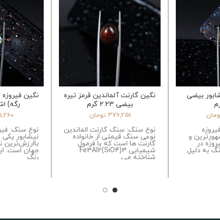
ابور بیضی
نگین گارنت آلماندین قرمز تیره
نگین فیروزه 
بیضی 2.23 گرم
رگه) اشک 35
ومان
376,251
تومان
5,260
یروزه
نوع سنگ: سنگ گارنت الماندین
نوع سنگ: فیر
هورترین و
نوعی سنگ قیمتی از خانواده
نیشابور یکی 
روزه در
گارنت ها است که با فرمول
باارزش‌ترین ن
گ به دلیل
شیمیایی Fe3Al2(SiO4)3
جهان است. ای
شناخته می
رنگ