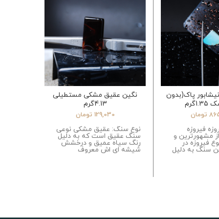
نیشابور پاک(بدون
نگین عقیق مشکی مستطیلی
سنگ لاجور
1.گرم
4.13گرم
86
تومان
129,030
تومان
وزه فیروزه
نوع سنگ: عقیق مشکی نوعی
نوع سنگ:
از مشهورترین و
سنگ عقیق است که به دلیل
نوعی سن
وع فیروزه در
رنگ سیاه عمیق و درخشش
است که ا
ن سنگ به دلیل
شیشه ای اش معروف
مانند آزو
کلسیت