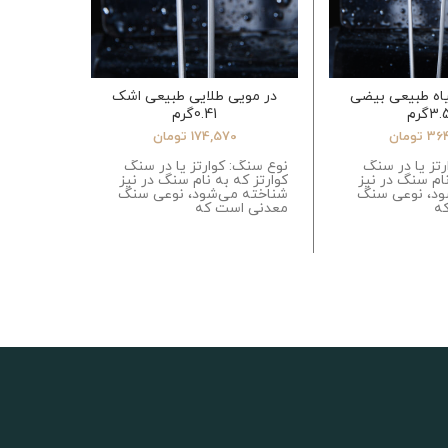
اه طبیعی بیضی
در مویی طلایی طبیعی اشک
اپال است
3گرم
0.41گرم
ب
36
تومان
174,570
تومان
0
تز یا در سنگ
نوع سنگ: کوارتز یا در سنگ
مشخصات 
نام سنگ در نیز
کوارتز که به نام سنگ در نیز
ود، نوعی سنگ
شناخته می‌شود، نوعی سنگ
ابعا
ه
معدنی است که
رنگ: آبی
tions of