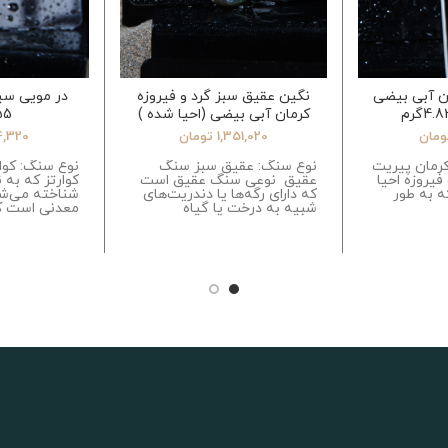
ن آبی بیضی
نگین عقیق سبز گرد و فیروزه
در مویی سی
کرمان آبی بیضی (احیا شده )
.55
11.98گرم
ومان
1,351,020
تومان
4,320
کرمان پیریت
نوع سنگ: عقیق سبز سنگ
نوع سنگ: کوار
فیروزه احیا
عقیق نوعی سنگ عقیق است
کوارتز که به 
 به طور
که دارای رگه‌ها یا دندریت‌های
شناخته می‌ش
شبیه به درخت یا گیاه
معدنی است ک