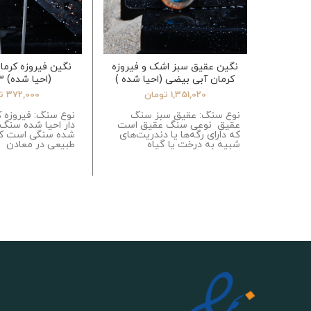
نگین عقیق سبز اشک و فیروزه
نگین فیروزه کرما
کرمان آبی بیضی (احیا شده )
(احیا شده) 4.83گرم
10.79گرم
1,351,020
تومان
372,000
ت
نوع سنگ: عقیق سبز سنگ
نوع سنگ: فیروزه 
عقیق نوعی سنگ عقیق است
دار احیا شده سنگ 
که دارای رگه‌ها یا دندریت‌های
شده سنگی است که
شبیه به درخت یا گیاه
طبیعی در معادن