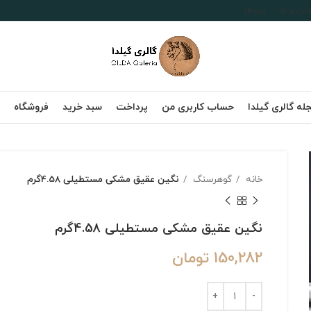
اس با ما
برندها
له گالری گیلدا
حساب کاربری من
پرداخت
سبد خرید
فروشگاه
خانه
گوهرسنگ
نگین عقیق مشکی مستطیلی 4.58گرم
نگین عقیق مشکی مستطیلی 4.58گرم
150,282
تومان