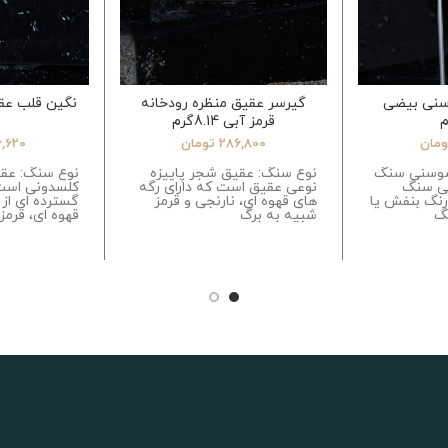
سنی بیضی
گیرسر عقیق منظره رودخانه
نگین قلب عقیق س
قرمز آبی 8.14گرم
ومان
286,800
تومان
6,620
سوسنی سنگ
نوع سنگ: عقیق شجر پاییزه
نوع سنگ: عق
ی سنگ
نوعی عقیق است که دارای رگه
کلسدونی است
نگ بنفش یا
های قهوه ای، نارنجی و قرمز
گسترده ای از 
نگ
شبیه به برگ
قهوه ای، قرمز،