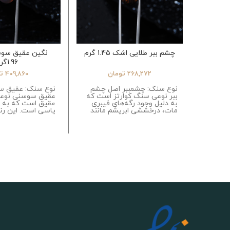
چشم ببر طلایی اشک 1.45 گرم
نگین عقیق سو
1.96گرم
268,272
تومان
409,860
ت
نوع سنگ: چشمببر اصل چشم
نوع سنگ: عقیق 
ببر نوعی سنگ کوارتز است که
عقیق سوسنی نوع
به دلیل وجود رگه‌های فیبری
عقیق است که به ر
مات، درخششی ابریشم مانند
یاسی است. این ر