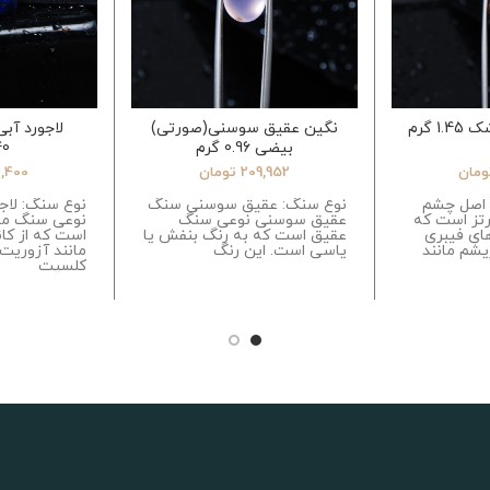
 گرم
نگین عقیق سوسنی(صورتی)
لاجورد آب
بیضی 0.96 گرم
.40
ومان
209,952
تومان
4,400
 اصل چشم
نوع سنگ: عقیق سوسنی سنگ
نوع سنگ: لاج
رتز است که
عقیق سوسنی نوعی سنگ
نوعی سنگ مع
های فیبری
عقیق است که به رنگ بنفش یا
است که از کا
شم مانند
یاسی است. این رنگ
مانند آزوریت،
کلسیت