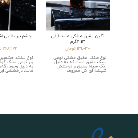
نگین عقیق مشکی مستطیلی
چشم ببر طلایی اشک 1.45
4.13گرم
129,030
تومان
268,272
ت
نوع سنگ: عقیق مشکی نوعی
نوع سنگ: چشمببر
سنگ عقیق است که به دلیل
ببر نوعی سنگ کوا
رنگ سیاه عمیق و درخشش
به دلیل وجود رگه‌
شیشه ای اش معروف
مات، درخششی ابری