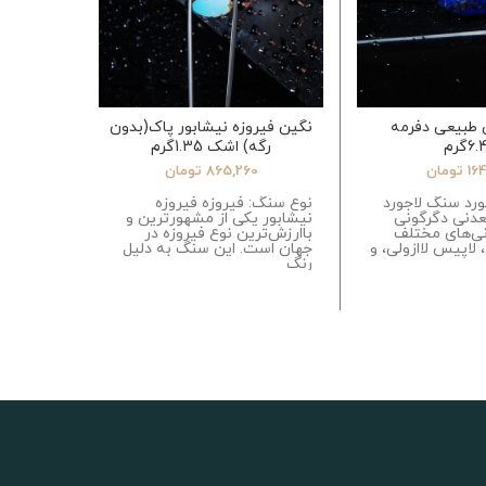
ی طبیعی دفرمه
نگین فیروزه نیشابور پاک(بدون
سنگ راف 
6گرم
رگه) اشک 1.35گرم
تیره د
16
تومان
865,260
تومان
ورد سنگ لاجورد
نوع سنگ: فیروزه فیروزه
نوع سنگ:
دنی دگرگونی
نیشابور یکی از مشهورترین و
نوعی سنگ
نی‌های مختلف
باارزش‌ترین نوع فیروزه در
گارنت ها
 لاپیس لاازولی، و
جهان است. این سنگ به دلیل
رنگ
شناخته 