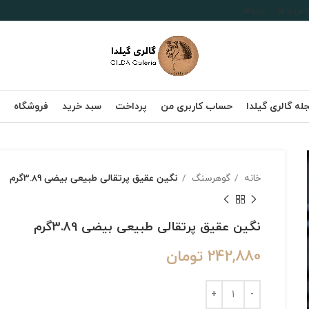
اس با ما
برندها
له گالری گیلدا
حساب کاربری من
پرداخت
سبد خرید
فروشگاه
خانه
گوهرسنگ
نگین عقیق پرتقالی طبیعی بیضی 3.89گرم
نگین عقیق پرتقالی طبیعی بیضی 3.89گرم
242,880
تومان