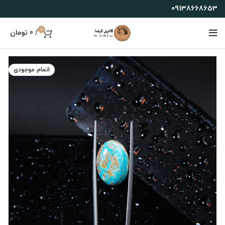
09138668653
0
/
0
تومان
اتمام موجودی