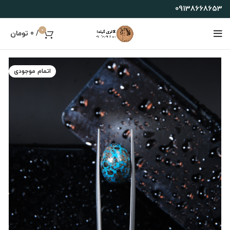
09138668653
0
/
0
تومان
اتمام موجودی