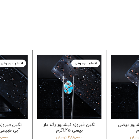
اتمام موجودی
اتمام موجودی
ابور بیضی
نگین فیروزه نیشابور رگه دار
نگین فیروزه
بیضی 1.45گرم
آبی طبیعی بیض
ومان
288,000
تومان
0,000