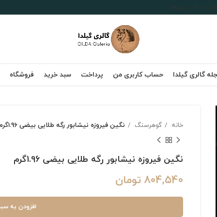
اس با ما
برندها
له گالری گیلدا
حساب کاربری من
پرداخت
سبد خرید
فروشگاه
خانه
گوهرسنگ
نگین فیروزه نیشابور رگه طلایی بیضی 1.96گرم
نگین فیروزه نیشابور رگه طلایی بیضی 1.96گرم
804,540
تومان
افزودن به سبد