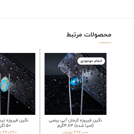
محصولات مرتبط
اتمام موجودی
نگین فیروزه کرمان آبی بیضی
نگین فیروزه نیش
(احیا شده) 4.83گرم
1.50گرم
372,000
تومان
440,220
ت