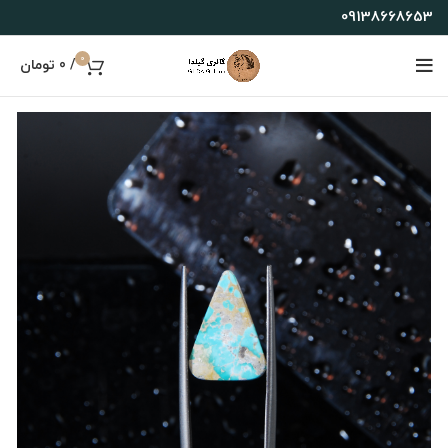
09138668653
0
/
0
تومان