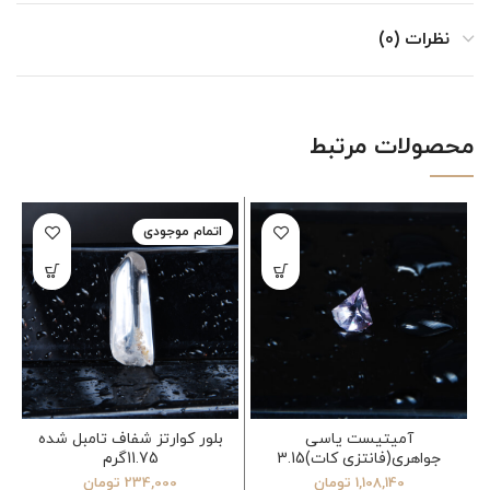
نظرات (0)
محصولات مرتبط
اتمام موجودی
آمیتیست یاسی
بلور کوارتز شفاف تامبل شده
جواهری(فانتزی کات)3.15
11.75گرم
قیراط
1,108,140
تومان
234,000
تومان