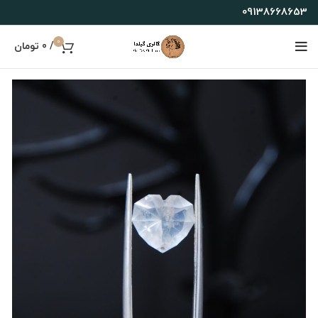
09138668653
0
/
0
تومان