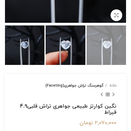
بزرگنمایی تصویر
خانه
گوهرسنگ تراش جواهری(Faceting)
نگین کوارتز طبیعی جواهری تراش قلبی4.9
قیراط
2,070,000
تومان